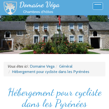
Accueil
Galerie
Tarifs
Loisirs
Vous êtes ici :
Domaine Vega
Général
Contact
Hébergement pour cycliste dans les Pyrénées
Hébergement pour cycliste
dans les Pyrénées