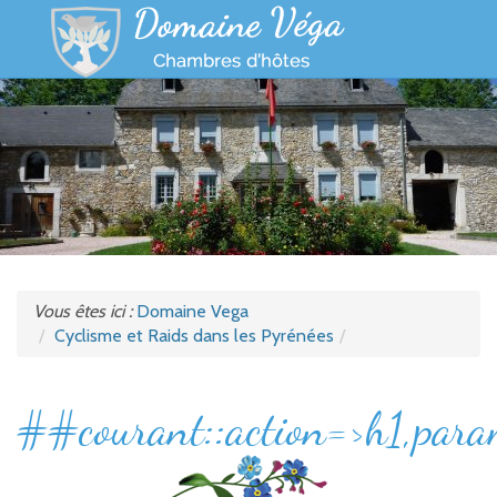
Accueil
Galerie
Tarifs
Loisirs
Contact
Vous êtes ici :
Domaine Vega
Cyclisme et Raids dans les Pyrénées
##courant::action=>h1,par