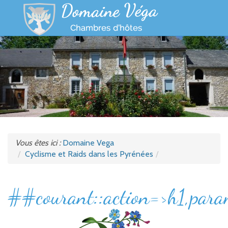
Accueil
Galerie
Tarifs
Loisirs
Contact
Vous êtes ici :
Domaine Vega
Cyclisme et Raids dans les Pyrénées
##courant::action=>h1,par